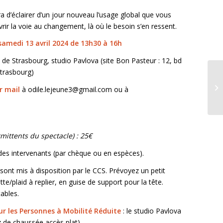
a d’éclairer d’un jour nouveau l’usage global que vous
ir la voie au changement, là où le besoin s’en ressent.
 samedi 13 avril 2024 de 13h30 à 16h
 de Strasbourg, studio Pavlova (site Bon Pasteur : 12, bd
trasbourg)
At
r mail
à odile.lejeune3@gmail.com ou à
rmittents du spectacle) : 25€
des intervenants (par chèque ou en espèces).
 sont mis à disposition par le CCS. Prévoyez un petit
te/plaid à replier, en guise de support pour la tête.
ables.
ur les Personnes à Mobilité Réduite
: le studio Pavlova
z de chaussée accès plat).