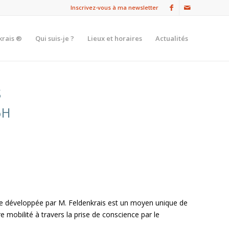
Inscrivez-vous à ma newsletter
krais ®
Qui suis-je ?
Lieux et horaires
Actualités
S
6H
de développée par M. Feldenkrais est un moyen unique de
e mobilité à travers la prise de conscience par le