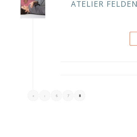
ATELIER FELDEN
«
‹
6
7
8