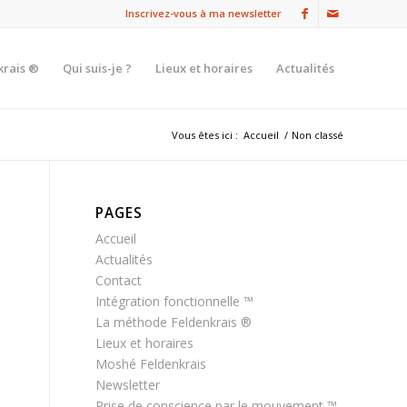
Inscrivez-vous à ma newsletter
krais ®
Qui suis-je ?
Lieux et horaires
Actualités
Vous êtes ici :
Accueil
/
Non classé
PAGES
Accueil
Actualités
Contact
Intégration fonctionnelle ™
La méthode Feldenkrais ®
Lieux et horaires
Moshé Feldenkrais
Newsletter
Prise de conscience par le mouvement ™